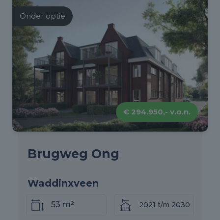
Onder optie
€ 294.950,- v.o.n.
Brugweg Ong
Waddinxveen
53 m²
2021 t/m 2030