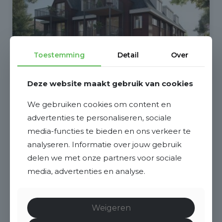
Toestemming
Detail
Over
€ 299.950,- v.o.n.
Deze website maakt gebruik van cookies
Brugweg Ong
We gebruiken cookies om content en
advertenties te personaliseren, sociale
media-functies te bieden en ons verkeer te
Waddinxveen
analyseren. Informatie over jouw gebruik
52 m²
2021 t/m 2030
delen we met onze partners voor sociale
media, advertenties en analyse.
2
3
Weigeren
Bekijk deze woning