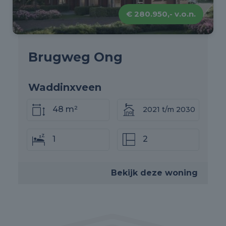
€ 280.950,- v.o.n.
Brugweg Ong
Waddinxveen
48 m²
2021 t/m 2030
1
2
Bekijk deze woning