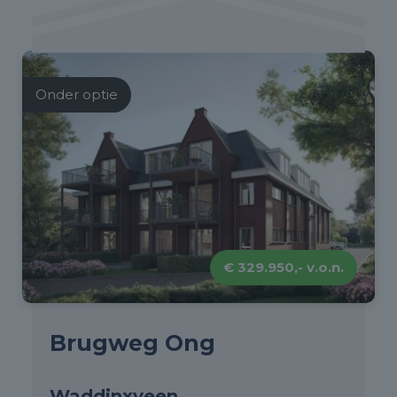
Onder optie
€ 329.950,- v.o.n.
Brugweg Ong
Waddinxveen