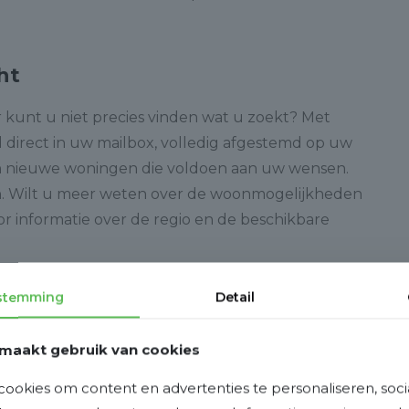
ht
kunt u niet precies vinden wat u zoekt? Met
direct in uw mailbox, volledig afgestemd op uw
 van nieuwe woningen die voldoen aan uw wensen.
n. Wilt u meer weten over de woonmogelijkheden
r informatie over de regio en de beschikbare
stemming
Detail
maakt gebruik van cookies
ertrouwde
makelaar in Nieuwkoop
te zijn door
ookies om content en advertenties te personaliseren, soci
lijke aandacht te bieden. Of u nu een woning