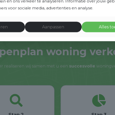
eden en ons verkeer te analyseren. Informatie over jouw ge
 u te helpen bij elke stap. Neem vandaag nog
rs voor sociale media, advertenties en analyse.
n ontdek hoe wij uw vastgoeddoelen in Nieuwkoop
eren
Aanpassen
Alles t
penplan woning ver
r realiseren wij samen met u een
succesvolle
woningve
Stap 2
Stap 3