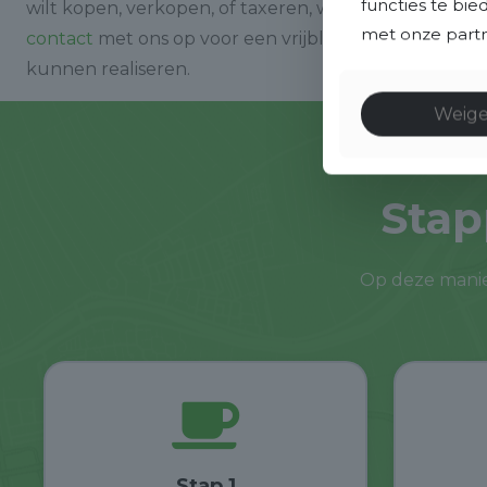
functies te bi
wilt kopen, verkopen, of taxeren, wij staan klaar om
met onze partne
contact
met ons op voor een vrijblijvend gesprek e
kunnen realiseren.
Weig
Stap
Op deze manie
Stap 1