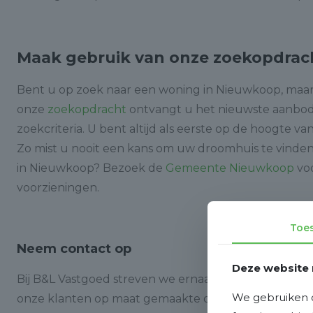
Maak gebruik van onze zoekopdrac
Bent u op zoek naar een woning in Nieuwkoop, maar 
onze
zoekopdracht
ontvangt u het nieuwste aanbod 
zoekcriteria. U bent altijd als eerste op de hoogte
Zo mist u nooit een kans om uw droomhuis te vinde
in Nieuwkoop? Bezoek de
Gemeente Nieuwkoop
voo
voorzieningen.
Toe
Neem contact op
Deze website 
Bij B&L Vastgoed streven we ernaar om de meest v
We gebruiken c
onze klanten op maat gemaakte diensten en persoon