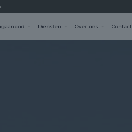
n
.
ngaanbod
Diensten
Over ons
Contact