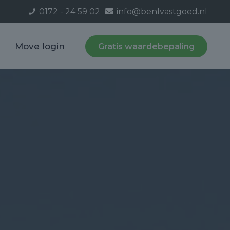
0172 - 24 59 02
info@benlvastgoed.nl
Move login
Gratis waardebepaling