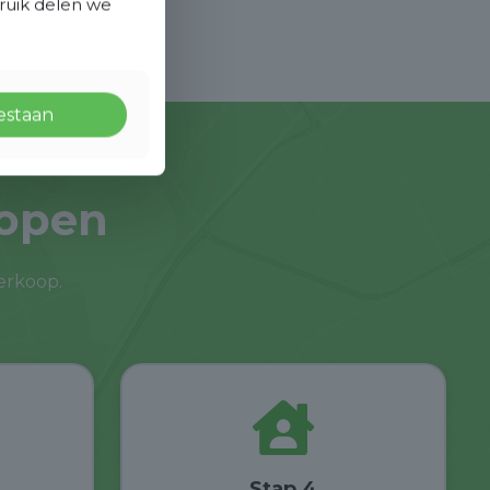
bruik delen we
oestaan
kopen
rkoop.
Stap 4