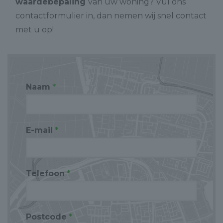
waardebepaling
van uw woning? Vul ons
contactformulier in, dan nemen wij snel contact
met u op!
Naam
*
E-mail
*
Telefoon
*
Postcode
*