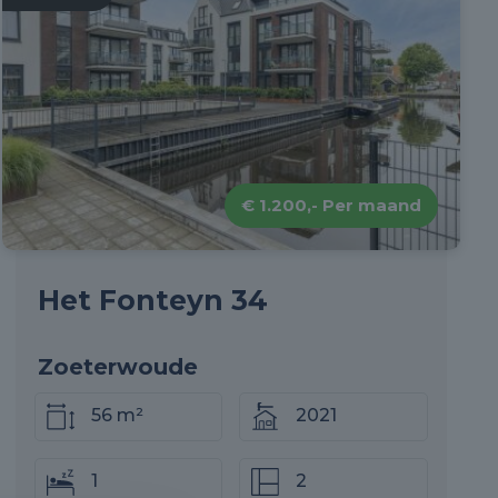
€ 1.200,- Per maand
Het Fonteyn 34
Zoeterwoude
56 m²
2021
1
2