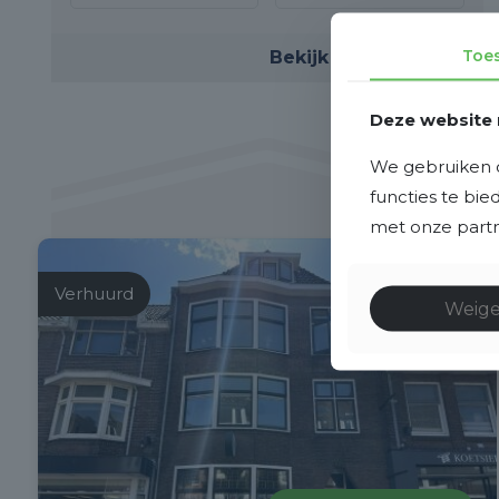
Toe
Bekijk deze woning
Deze website 
We gebruiken c
functies te bi
met onze partne
Verhuurd
Weig