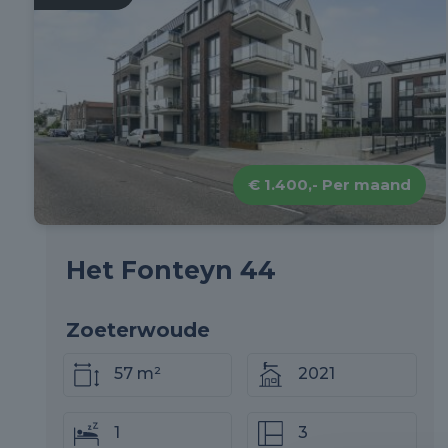
€ 1.400,- Per maand
Het Fonteyn 44
Zoeterwoude
57 m²
2021
1
3