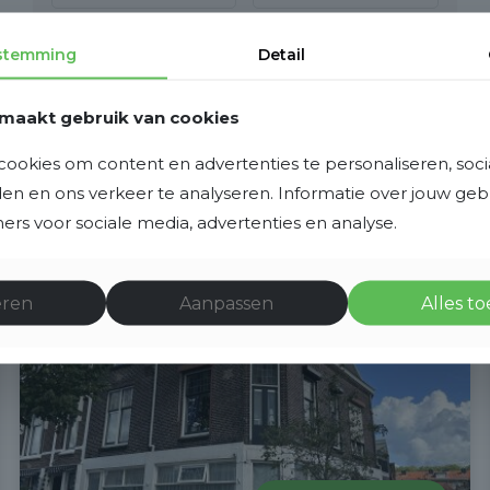
stemming
Detail
Bekijk deze woning
maakt gebruik van cookies
ookies om content en advertenties te personaliseren, soci
eden en ons verkeer te analyseren. Informatie over jouw ge
rs voor sociale media, advertenties en analyse.
Verhuurd
eren
Aanpassen
Alles t