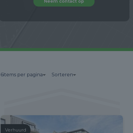
Neem contact op
6
items per pagina
Sorteren
Verhuurd