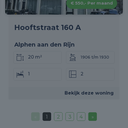
€ 550,- Per maand
Hooftstraat 160 A
Alphen aan den Rijn
20 m²
1906 t/m 1930
1
2
Bekijk deze woning
«
1
2
3
4
»