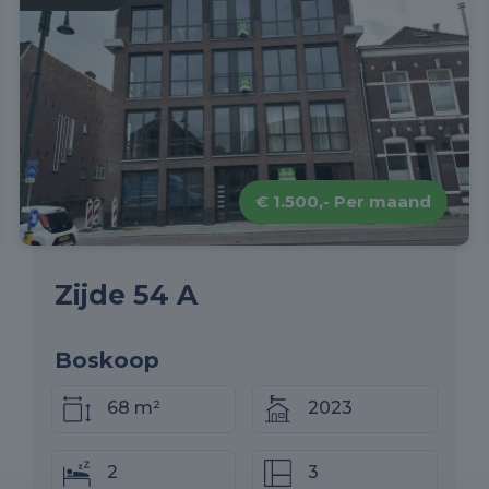
€ 1.500,- Per maand
Zijde 54 A
Boskoop
68 m²
2023
2
3