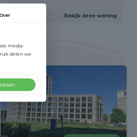
Over
Bekijk deze woning
ale media-
bruik delen we
Verhuurd
oestaan