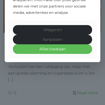
delen we met onze partners voor sociale
media, advertenties en analyse.
Weigeren
Aanpassen
admin
on
juni 21, 2024
Alles toestaan
7 Tips voor een verhuizing zonder
stress
Verhuizen kan een uitdaging zijn, maar met
een goede planning en organisatie kunt u het
[…]
0
Read more