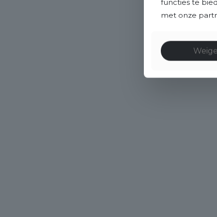
functies te bi
met onze partne
Weig