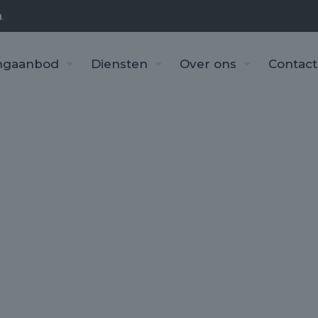
n
.
ngaanbod
Diensten
Over ons
Contact