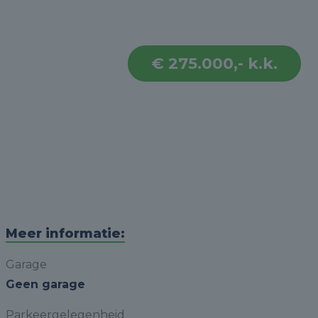
€ 275.000,- k.k.
Meer informatie:
Garage
Geen garage
Parkeergelegenheid