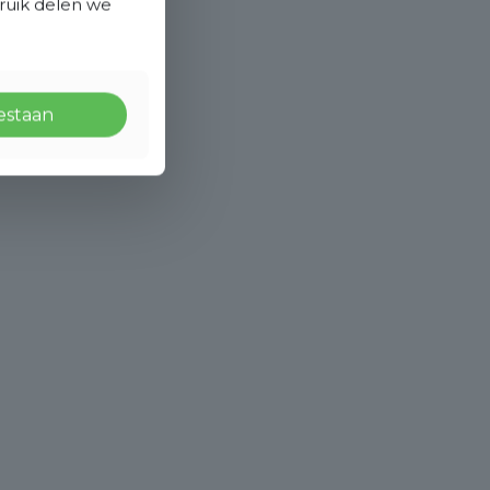
bruik delen we
oestaan