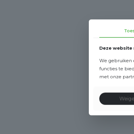
Toe
Deze website 
We gebruiken c
functies te bi
met onze partne
Weig