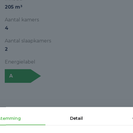
205 m³
Aantal kamers
4
Aantal slaapkamers
2
Energielabel
A
stemming
Detail