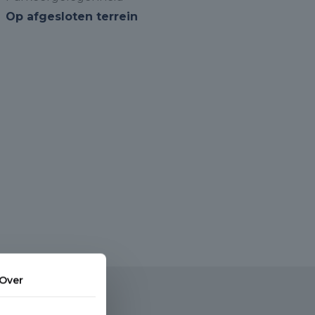
Op afgesloten terrein
Over