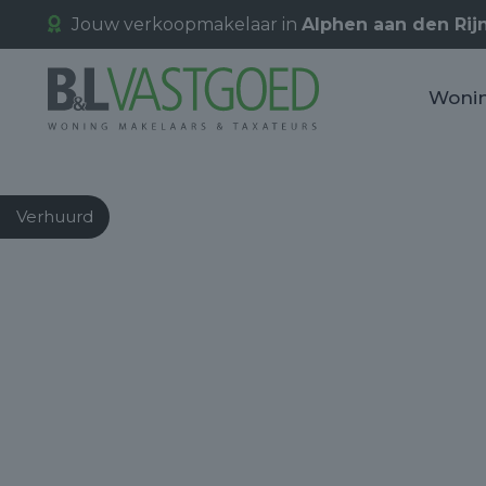
Jouw verkoopmakelaar in
Alphen aan den Rij
Woni
Verhuurd