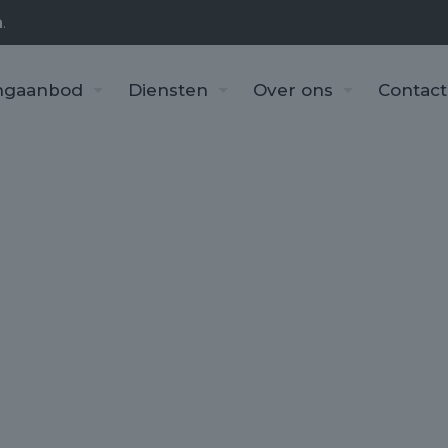
n
.
ngaanbod
Diensten
Over ons
Contact