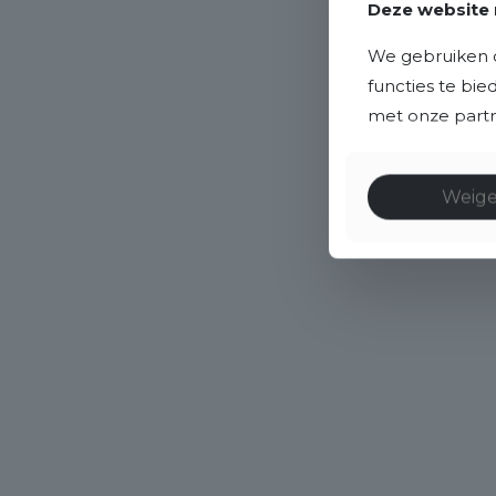
Deze website 
We gebruiken c
functies te bi
met onze partne
Weig