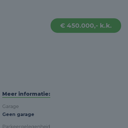
€ 450.000,- k.k.
Meer informatie:
Garage
Geen garage
Parkeergelegenheid