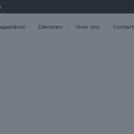
n
.
ngaanbod
Diensten
Over ons
Contact