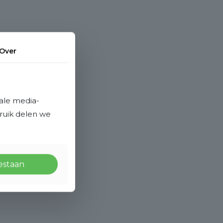
Over
ale media-
bruik delen we
oestaan