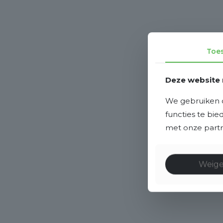
Toe
Deze website 
We gebruiken c
functies te bi
met onze partne
Weig