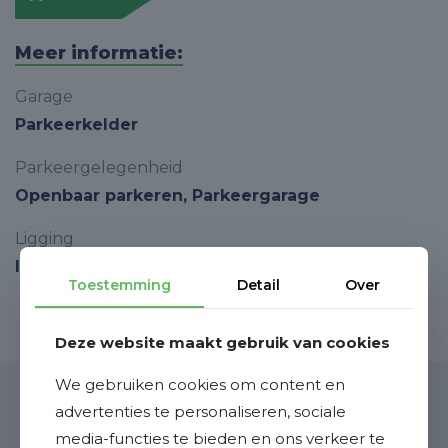
Meer informatie:
Garage
Parkeerkelder
Parkeergelegenheid
Openbaar parkeren, Parkeergarage
Ligging
In centrum, In woonwijk
Toestemming
Detail
Over
Deze website maakt gebruik van cookies
We gebruiken cookies om content en
advertenties te personaliseren, sociale
Binnenkijken
media-functies te bieden en ons verkeer te