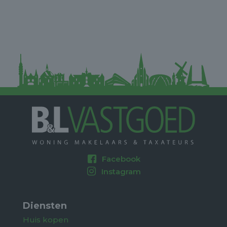
- Minimale huurtermijn: 12 maanden
- Verwacht oplevering: eind juli / begin
augustus.
Kosten per maand:
- Huur appartement: € 1.237,72 -
- Servicekosten: € 50,-
- Huur parkeerplaats: € 75,-
- Servicekosten parkeerplaats: € 2,50
- Waarborgsom: gelijk aan twee maanden huur
Facebook
Interesse? Stuur een e-mail naar
Instagram
marga@benlvastgoed.nl
Diensten
Huis kopen