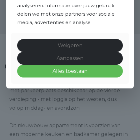
analyseren. Informatie over jouw gebruik
delen we met onze partners voor sociale
media, advertenties en analyse.
Weigeren
Aanpassen
Omschrijving
Alles toestaan
Laatste kans! Er is nog één 2-kamerappartement
met parkeerplaats beschikbaar op de vierde
verdieping - met loggia op het westen, dus
volop middag- en avondzon!
Dit nieuwbouw appartement is voorzien van
een moderne keuken en badkamer gelegen in