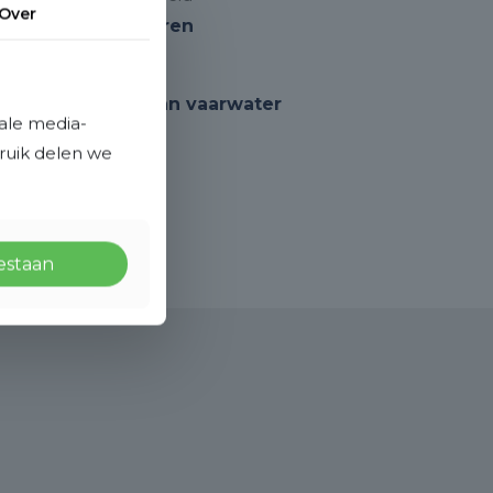
Over
Openbaar parkeren
Ligging
Open ligging, Aan vaarwater
ale media-
bruik delen we
oestaan