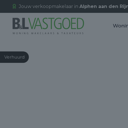
Jouw verkoopmakelaar in
Alphen aan den Rij
Woni
Verhuurd