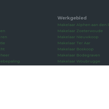
Werkgebied
Makelaar Alphen aan den R
pen
Makelaar Zoeterwoude
uren
Makelaar Nieuwkoop
tie
Makelaar Ter Aar
cht
Makelaar Boskoop
eheer
Makelaar Bodegraven
debepaling
Makelaar Woubrugge
lle rechten voorbehouden. |
Privacy policy
-
Sitemap
-
Cookiev