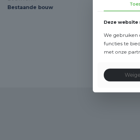
Toe
Bestaande bouw
Deze website 
We gebruiken c
functies te bi
met onze partne
Weig