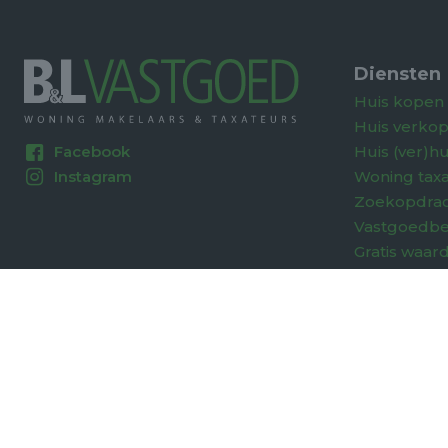
Diensten
Huis kopen
Huis verko
Huis (ver)h
Facebook
Woning taxa
Instagram
Zoekopdra
Vastgoedb
Gratis waar
© 2026 B & L Vastgoed
. A