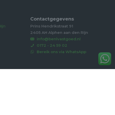
Contactgegevens
ijn
Prins Hendrikstraat 91
2405 AH Alphen aan den Rijn
info@benlvastgoed.nl
0172 - 24 59 02
Bereik ons via WhatsApp
erklaring