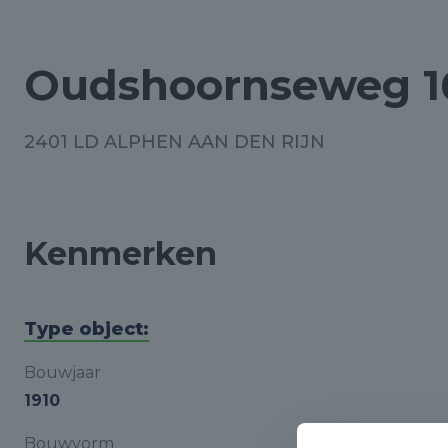
Oudshoornseweg 1
2401 LD ALPHEN AAN DEN RIJN
Kenmerken
Type object:
Bouwjaar
1910
Bouwvorm