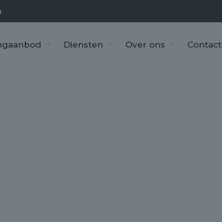
n
.
ngaanbod
Diensten
Over ons
Contact