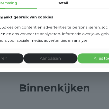
stemming
Detail
65 m³
Aantal kamers
maakt gebruik van cookies
2
ookies om content en advertenties te personaliseren, soci
Aantal slaapkamers
eden en ons verkeer te analyseren. Informatie over jouw ge
rs voor sociale media, advertenties en analyse.
1
eren
Aanpassen
Alles t
Binnenkijken