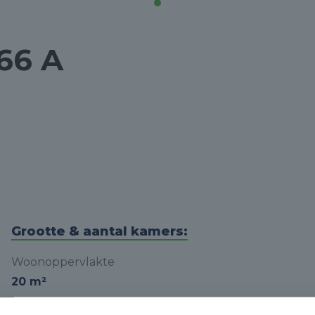
66 A
Grootte & aantal kamers:
Woonoppervlakte
20 m²
Inhoud