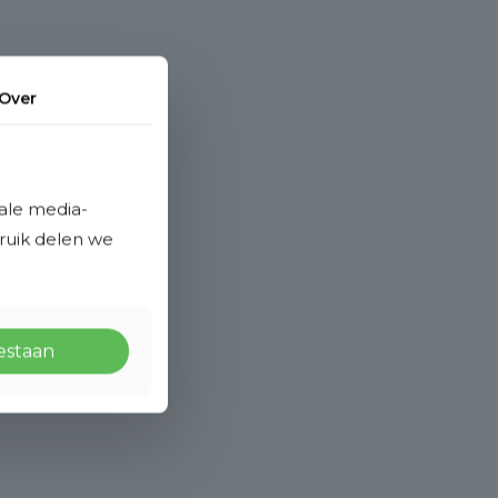
Over
ale media-
bruik delen we
oestaan