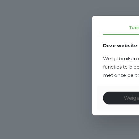
Toe
Deze website 
We gebruiken c
functies te bi
met onze partne
Weig