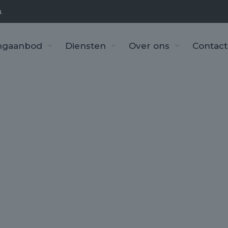
n
.
ngaanbod
Diensten
Over ons
Contact