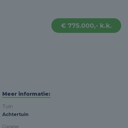
€ 775.000,- k.k.
Meer informatie:
Tuin
Achtertuin
Garage