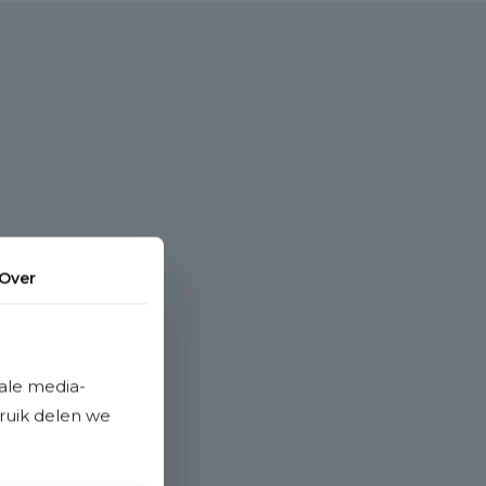
Over
ale media-
bruik delen we