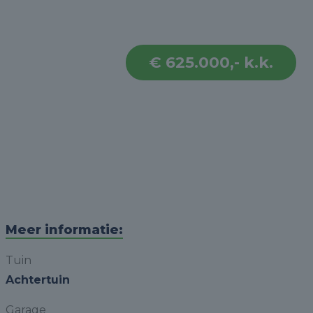
€ 625.000,- k.k.
Meer informatie:
Tuin
Achtertuin
Garage