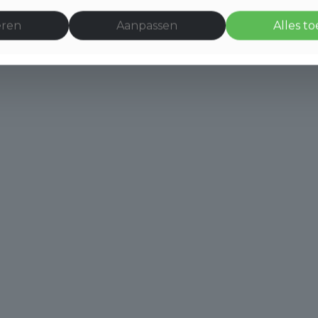
eren
Aanpassen
Alles t