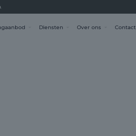
n
.
ngaanbod
Diensten
Over ons
Contact