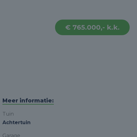
€ 765.000,- k.k.
Meer informatie:
Tuin
Achtertuin
Garage