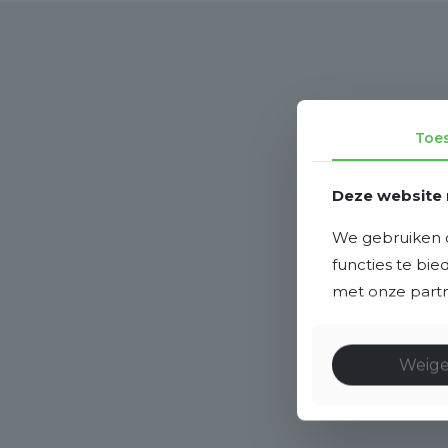
Toe
Deze website 
We gebruiken c
functies te bi
met onze partne
Weig