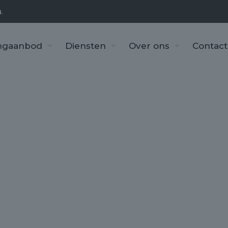
n
.
ngaanbod
Diensten
Over ons
Contact