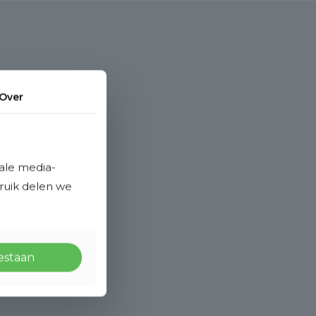
Over
ale media-
bruik delen we
oestaan