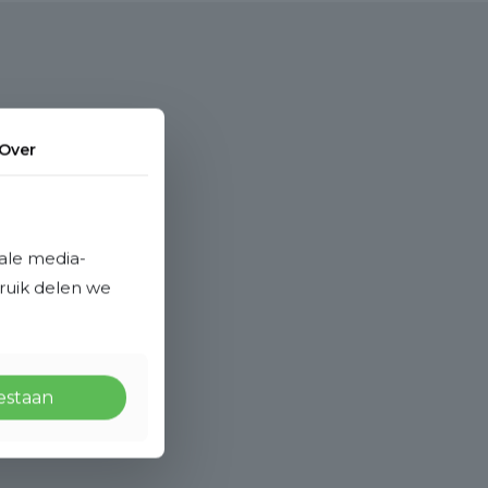
Over
ale media-
bruik delen we
oestaan