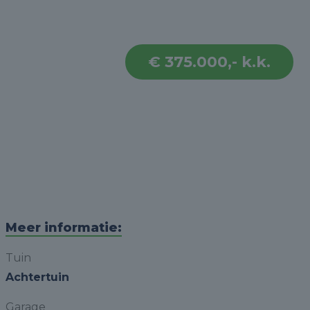
€ 375.000,- k.k.
Meer informatie:
Tuin
Achtertuin
Garage