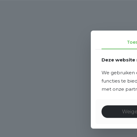
Toe
Deze website 
We gebruiken c
functies te bi
met onze partne
Weig