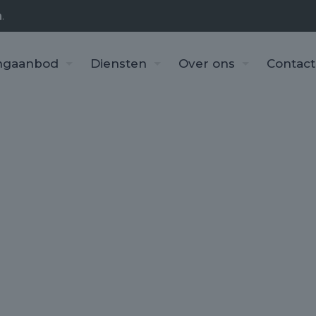
n
.
ngaanbod
Diensten
Over ons
Contact