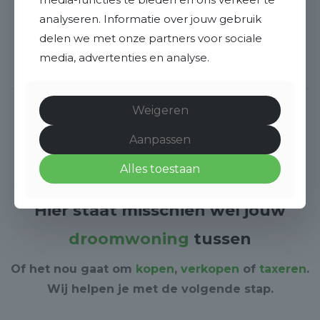
Ruim aanbod:
analyseren. Informatie over jouw gebruik
Verkoop, verhuur, aankoop, taxatie en
delen we met onze partners voor sociale
waardebepalingen. Bestaande
media, advertenties en analyse.
woningen, nieuwbouw en kavels.
Weigeren
Aanpassen
Alles toestaan
Hier staat misschien wel jouw
droomwoning
tussen
Of het nou gaat om
kopen
,
verkopen
of
taxeren
.
Wij helpen je met de volgende stap.