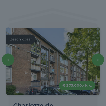
Beschikbaar
‹
›
€ 275.000,- k.k.
Charlotte de