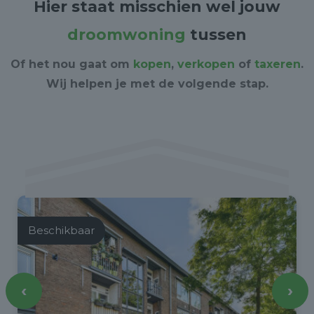
Hier staat misschien wel jouw
droomwoning
tussen
Of het nou gaat om
kopen
,
verkopen
of
taxeren
.
Wij helpen je met de volgende stap.
Beschikbaar
‹
›