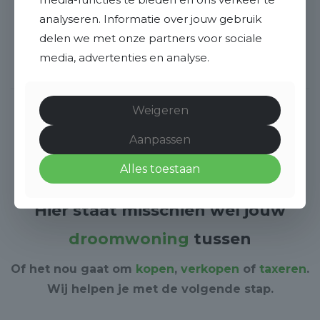
Ruim aanbod:
analyseren. Informatie over jouw gebruik
Verkoop, verhuur, aankoop, taxatie en
delen we met onze partners voor sociale
waardebepalingen. Bestaande
media, advertenties en analyse.
woningen, nieuwbouw en kavels.
Weigeren
Aanpassen
Alles toestaan
Hier staat misschien wel jouw
droomwoning
tussen
Of het nou gaat om
kopen
,
verkopen
of
taxeren
.
Wij helpen je met de volgende stap.