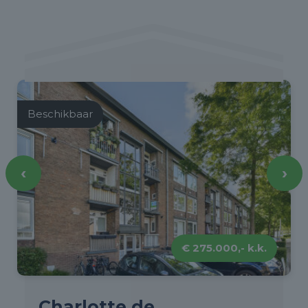
Beschikbaar
‹
›
€ 275.000,- k.k.
Charlotte de